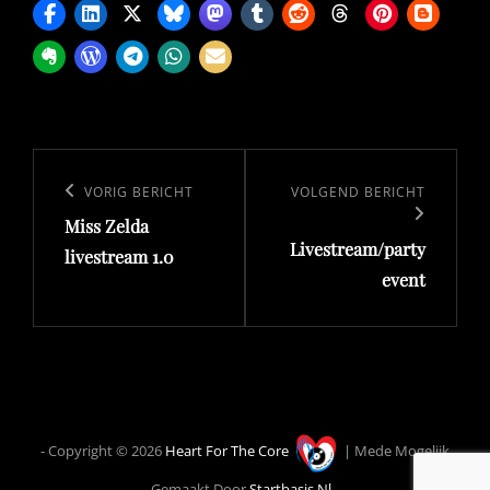
Bericht
navigatie
Vorig
VORIG BERICHT
Volgend
VOLGEND BERICHT
Miss Zelda
bericht
bericht
Livestream/party
livestream 1.0
event
- Copyright © 2026
Heart For The Core
| Mede Mogelijk
Gemaakt Door
Startbasis.nl
-